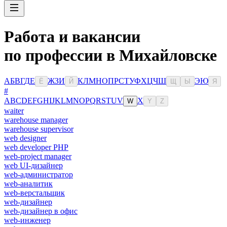
Работа и вакансии
по профессии в Михайловске
А
Б
В
Г
Д
Е
Ж
З
И
К
Л
М
Н
О
П
Р
С
Т
У
Ф
Х
Ц
Ч
Ш
Э
Ю
Ё
Й
Щ
Ы
Я
#
A
B
C
D
E
F
G
H
I
J
K
L
M
N
O
P
Q
R
S
T
U
V
X
W
Y
Z
waiter
warehouse manager
warehouse supervisor
web designer
web developer PHP
web-project manager
web UI-дизайнер
web-администратор
web-аналитик
web-верстальщик
web-дизайнер
web-дизайнер в офис
web-инженер