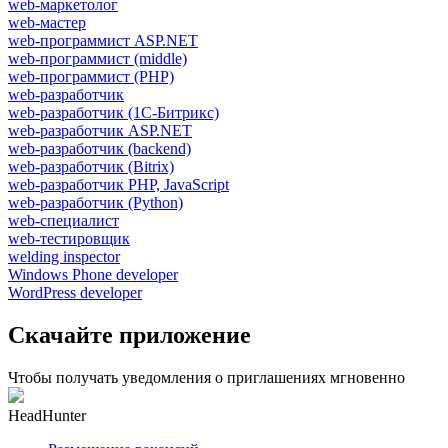
web-маркетолог
web-мастер
web-программист ASP.NET
web-программист (middle)
web-программист (PHP)
web-разработчик
web-разработчик (1С-Битрикс)
web-разработчик ASP.NET
web-разработчик (backend)
web-разработчик (Bitrix)
web-разработчик PHP, JavaScript
web-разработчик (Python)
web-специалист
web-тестировщик
welding inspector
Windows Phone developer
WordPress developer
Скачайте приложение
Чтобы получать уведомления о приглашениях мгновенно
HeadHunter