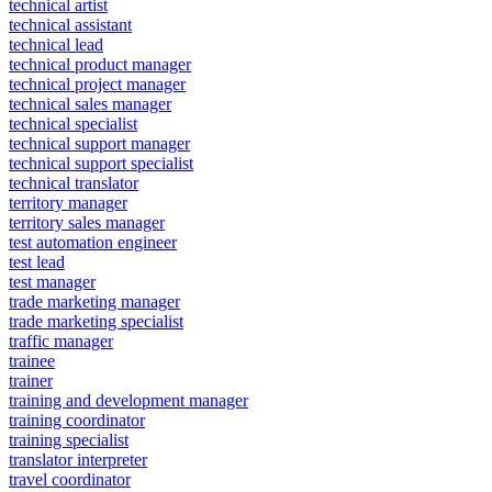
technical artist
technical assistant
technical lead
technical product manager
technical project manager
technical sales manager
technical specialist
technical support manager
technical support specialist
technical translator
territory manager
territory sales manager
test automation engineer
test lead
test manager
trade marketing manager
trade marketing specialist
traffic manager
trainee
trainer
training and development manager
training coordinator
training specialist
translator interpreter
travel coordinator