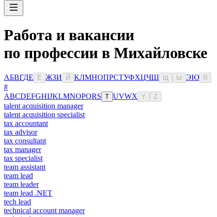
Работа и вакансии
по профессии в Михайловске
А
Б
В
Г
Д
Е
Ж
З
И
К
Л
М
Н
О
П
Р
С
Т
У
Ф
Х
Ц
Ч
Ш
Э
Ю
Ё
Й
Щ
Ы
Я
#
A
B
C
D
E
F
G
H
I
J
K
L
M
N
O
P
Q
R
S
U
V
W
X
T
Y
Z
talent acquisition manager
talent acquisition specialist
tax accountant
tax advisor
tax consultant
tax manager
tax specialist
team assistant
team lead
team leader
team lead .NET
tech lead
technical account manager