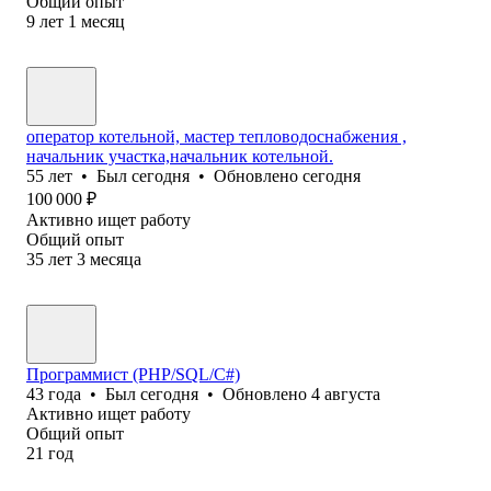
Общий опыт
9
лет
1
месяц
оператор котельной, мастер тепловодоснабжения ,
начальник участка,начальник котельной.
55
лет
•
Был
сегодня
•
Обновлено
сегодня
100 000
₽
Активно ищет работу
Общий опыт
35
лет
3
месяца
Программист (PHP/SQL/C#)
43
года
•
Был
сегодня
•
Обновлено
4 августа
Активно ищет работу
Общий опыт
21
год