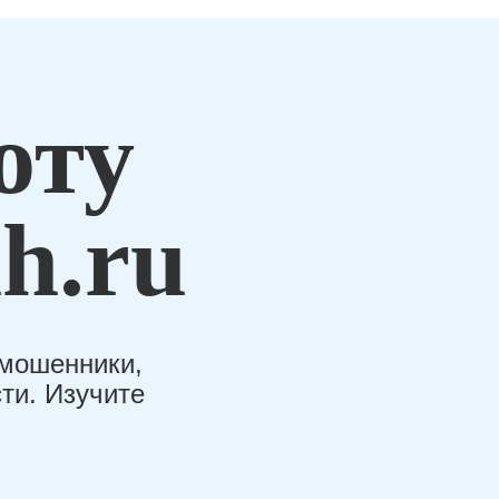
оту
h.ru
-мошенники,
ти. Изучите