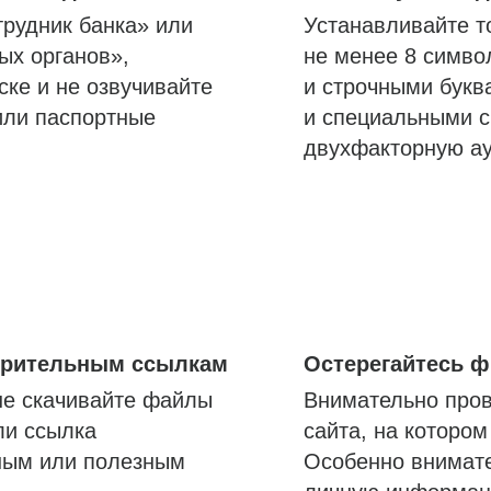
трудник банка» или
Устанавливайте т
ых органов»,
не менее 8 симво
ске и не озвучивайте
и строчными букв
или паспортные
и специальными с
двухфакторную а
озрительным ссылкам
Остерегайтесь 
не скачивайте файлы
Внимательно пров
ли ссылка
сайта, на которо
ным или полезным
Особенно внимате