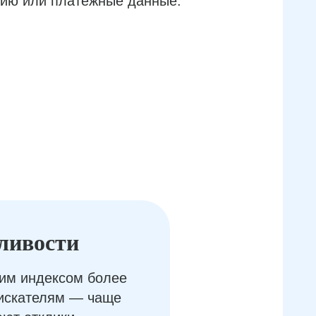
ию или платёжные данные.
ливости
им индексом более
оискателям — чаще