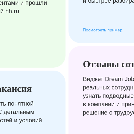
и быстрее разбир
ентами и прошли
й hh.ru
Посмотреть пример
Отзывы со
Виджет Dream Job
акансия
реальных сотрудн
узнать подводные
ть понятной
в компании и при
С детальным
решение о трудоу
стей и условий