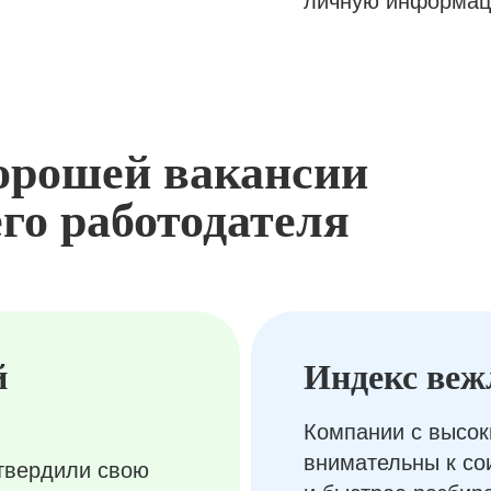
личную информац
орошей вакансии
го работодателя
й
Индекс веж
Компании с высок
внимательны к с
твердили свою