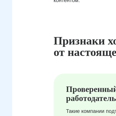
контентом.
Признаки х
от настояще
Проверенны
работодатель
Такие компании под