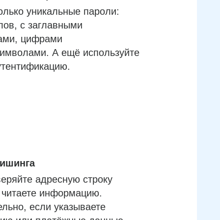
олько уникальные пароли:
лов, с заглавными
ами, цифрами
имволами. А ещё используйте
утентификацию.
фишинга
еряйте адресную строку
м читаете информацию.
льно, если указываете