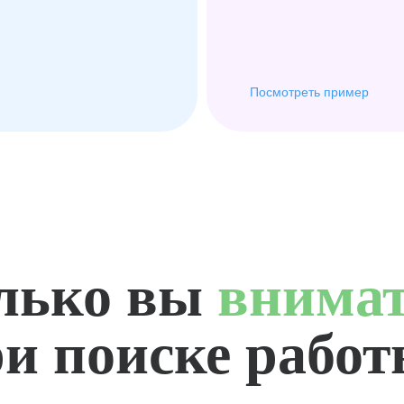
Посмотреть пример
лько вы
внима
и поиске рабо