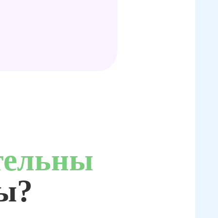
тельны
ты?