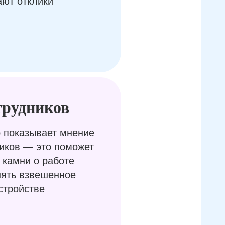
ают отклики
трудников
 показывает мнение
иков — это поможет
 камни о работе
нять взвешенное
стройстве