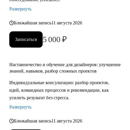
заданиям, чтобы проходить их уверенно, без паники и с
Развернуть
готовым планом
• Тем, кто хочет работать быстрее, без выгорания и с
Ближайшая запись
11 августа 2026
удовольствием, прокачивая процессы и используя ИИ как
помощника
5 000
₽
Записаться
Я хорошо понимаю, почему дизайнеры не проходят
интервью или получают отказы, и помогаю это исправить.
Наставничество и обучение для дизайнеров: улучшение
знаний, навыков, разбор сложных проектов
На консультациях даю честную и практическую обратную
связь, без воды и с понятными шагами, что именно
Индивидуальные консультации: разбор проектов,
улучшить.
идей, командных процессов и рекомендации, как
усилить результат без стресса.
Развернуть
Ближайшая запись
11 августа 2026