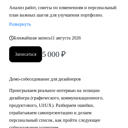
• Помощь в сборке структуры проектов для портфолио
Анализ работ, советы по изменениям и персональный
• Карьерная стратегия: куда расти в дизайне и какие
план важных шагов для улучшения портфолио.
навыки действительно нужны
Развернуть
• Разбор рабочих процессов: как работать быстрее и без
лишнего стресса
Ближайшая запись
11 августа 2026
• Использовать ИИ-инструментов в дизайне для ускорения
работы
5 000
₽
Записаться
• Наладить процессы, чтобы работать быстрее и без
лишнего стресса
• Понять, как не выгорать и сохранять рабочий ритм
Демо-собеседование для дизайнеров
• Научиться выдавать идеи, когда «нет вдохновения»
• Обсудить сложные дизайн-ситуации, получить взгляд со
Проигрываем реальное интервью на позиции
стороны и совет, как усилить проект
дизайнера (графического, коммуникационного,
продуктового, UI/UX). Разбираем ошибки,
Кому могу помочь:
отрабатываем самопрезентацию и делаем
• Начинающим дизайнерам
персональный список, как пройти следующее
• Всем, кто готовится к собеседованиям и тестовым
собеседование успешнее.