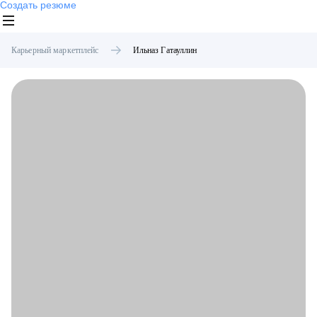
Создать резюме
Карьерный маркетплейс
Ильназ
Гатауллин