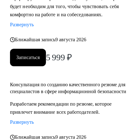
будет необходим для того, чтобы чувствовать себя
слабые стороны.
комфортно на работе и на собеседованиях.
• Подготовка к обсуждению пересмотра заработной платы.
• Разработка карьерного плана развития и роадмапа.
Развернуть
• Оценка проектов в области кибербезопасности.
Ближайшая запись
9 августа 2026
Кому могу помочь:
5 999
₽
• Специалистам всех уровней в области информационной
Записаться
безопасности.
• Людям, которые хотят погрузиться в сферу
информационной безопасности и выбрать направление.
Консультация по созданию качественного резюме для
• Новичкам, кто только начинает свой путь или столкнулся
специалистов в сфере информационной безопасности
с карьерными трудностями и не видит перспектив роста.
Разработаем рекомендации по резюме, которое
привлечет внимание всех работодателей.
Развернуть
Ближайшая запись
9 августа 2026