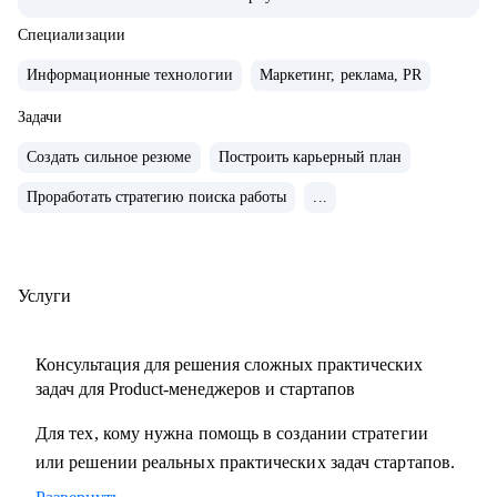
• Управляла портфелем из 30 продуктов.
• Помогаю стартапам.
Специализации
Информационные технологии
Маркетинг, реклама, PR
С чем помогу:
• Проверить ваши скиллы и разработать план роста.
Задачи
• Подготовить к собеседованиям, тестовым и самой работе.
Создать сильное резюме
Построить карьерный план
• Найти ваши точки роста и оптимальное применение
Проработать стратегию поиска работы
...
ваших текущих скиллов.
• Построить или доработать стратегию продукта.
• Понять, что делать дальше, если появилась идея продукта
• Найти зону кратного роста для вашего продукта, помочь
Услуги
посчитать рынок.
• Определить слабые места и минимизировать риски
Консультация для решения сложных практических
вашего продукта и бизнеса
задач для Product-менеджеров и стартапов
Для тех, кому нужна помощь в создании стратегии
Кому могу помочь:
или решении реальных практических задач стартапов.
• Начинающим карьеру продакта.
• Профессионалам из смежных отраслей (маркетинг,