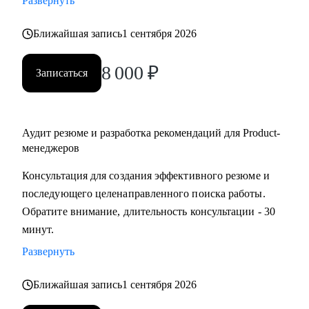
Развернуть
развитие бизнеса, дизайн), переходящим в управление
продуктом.
Ближайшая запись
1 сентября 2026
• Опытным менеджерам продукта.
8 000
₽
• Владельцам стартапа.
Записаться
Аудит резюме и разработка рекомендаций для Product-
менеджеров
Консультация для создания эффективного резюме и
последующего целенаправленного поиска работы.
Обратите внимание, длительность консультации - 30
минут.
Развернуть
Ближайшая запись
1 сентября 2026