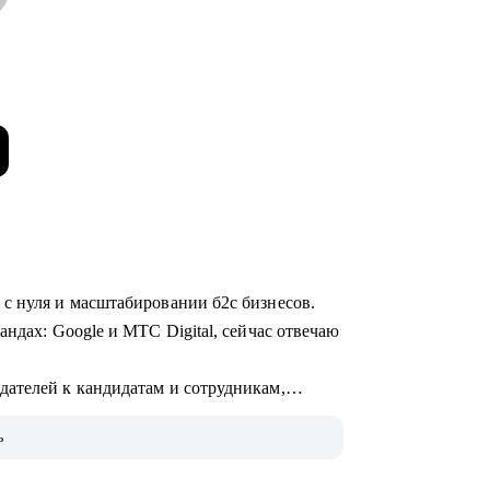
 с нуля и масштабировании б2с бизнесов.
андах: Google и МТС Digital, сейчас отвечаю
ателей к кандидатам и сотрудникам,
ь
 AI и ML.
в уделяю бизнес-моделям: делюсь опытом их