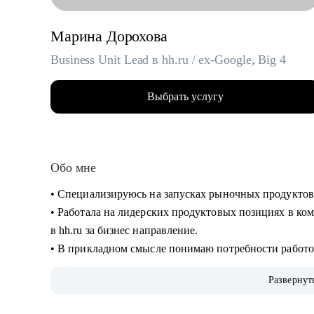
Марина Дорохова
Business Unit Lead в hh.ru / ex-Google, Big 4
Выбрать услугу
Обо мне
• Специализируюсь на запусках рыночных продуктов
• Работала на лидерских продуктовых позициях в ком
в hh.ru за бизнес направление.
• В прикладном смысле понимаю потребности работод
благодаря опыту в индустрии HrTech.
Развернут
• Применяю в работе прикладные навыки и знания в
• Большое внимание в менторстве и прокачке навыко