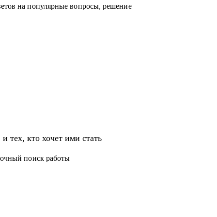
ветов на популярные вопросы, решение
тия и обучения.
звития на продуктовых и бизнес позициях.
ских проектов;
ингу, а также высшему и среднему
и тех, кто хочет ими стать
T.
срочный поиск работы