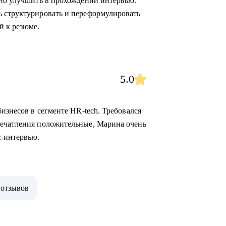
жно улучшить в прохождении интервью.
ь структурировать и переформулировать
й к резюме.
5.0
бизнесов в сегменте HR-tech. Требовался
печатления положительные, Марина очень
с-интервью.
 отзывов