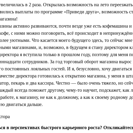
увеличилась в 2 раза. Открылась возможность на лето переезжат
явились выплаты по программе «Приведи друга», возможность ста
агазина!
газины активно развиваются, почти везде уже есть кофемашина и
а кофе, с ними можно поговорить, всё происходит в непринуждён
олее уютными. Что касается моего будущего здесь, то сейчас мн
ными магазинами, и, возможно, в будущем я стану директором кл
иректора я вступила только в прошлом году, поэтому для меня 
иннадцати сотрудников. За год торговый оборот магазина вырос
о постоянных лояльных гостей. И я, безусловно, хочу двигаться
качестве директора готовилась к открытию магазина, у меня в шт
тор, пекарь и два кассира. Честно — было очень тяжело, но сейч
каждый всегда поможет другому, чему-то научит, подскажет, как
 работе, к магазину, не как к должному, а как к своему родному д
ю двигаться дальше.
ся в перспективах быстрого карьерного роста? Откликайтес