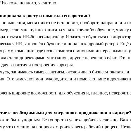
 Что тоже неплохо, я считаю.
ировала к росту и помогала его достичь?
л повышения, меня никто не остановил, наоборот, направили и по
мер, если мне нужно записаться на какое-либо обучение, я могу с
ратиться к HR-бизнес-партнёру. Я захотел обучиться на директор
вязался HR, я прошёл обучение и попал в кадровый резерв. Ещё 
рограмм компании, где познакомился с многими интересными лю
тока стали директорами магазинов, другие перешли в офис. Эта 
для развития и построения карьеры.
чусь, занимаюсь саморазвитием, отслеживаю бизнес-показатели,
и». Это замечают мои руководители и помогают мне в достиже
 очень широкие возможности для обучения и, главное, невероятн
таете необходимыми для уверенного продвижения в карьере
но быть упорным. Без упорства успеха добиться сложно. Важно
ому что именно на вопросах строится весь рабочий процесс. Нез