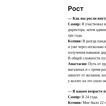
Рост
— Как вы росли внут
Самир:
Я участвовал в
директора, затем админ
три года.
Ксения:
В разгар панд
и уже через несколько
получения навыков дир
В общей сложности пут
Анастасия:
Путь от пр
магазинах и с тремя р
зависит от желания, ин
у коллег на это ушло ок
— В каком возрасте в
Самир:
В 24 года.
Ксения:
Мне было 22 г