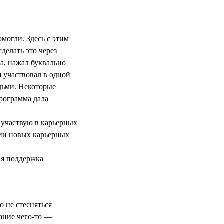
могли. Здесь с этим
делать это через
а, нажал буквально
я участвовал в одной
дьми. Некоторые
программа дала
 участвую в карьерных
нии новых карьерных
ая поддержка
?
 не стесняться
нание чего-то —