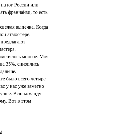
ь на юг России или
ть франчайзи, то есть
 свежая выпечка. Когда
ной атмосфере.
е предлагают
астера.
поменялось многое. Моя
 на 35%, снизились
 дальше.
ате было всего четыре
ас у нас уже заметно
 лучше. Всю команду
ому. Вот в этом
ь!