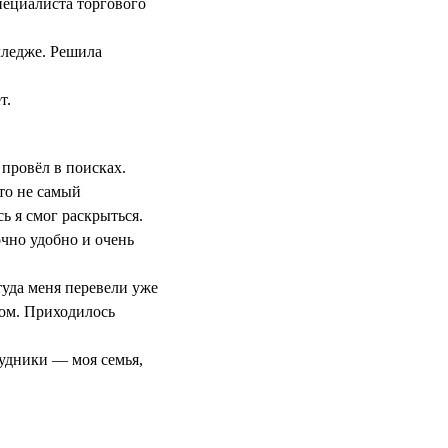
пециалиста торгового
лледже. Решила
т.
 провёл в поисках.
это не самый
ь я смог раскрыться.
очно удобно и очень
уда меня перевели уже
вом. Приходилось
рудники — моя семья,