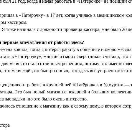
 был 21 год, когда я начал работать в «Пятёрочке» на позиции с
ришла в «Пятёрочку» в 17 лет, когда училась в медицинском ко
цом-кассиром.
:
Я тоже начинала с должности продавца-кассира, мне было 20 ле
первые впечатления от работы здесь?
емена ковида, тогда я потерял работу в общепите и около месяца
отать в «Пятёрочку», многие из моих сверстников считали, что 
для меня это стало отличным решением, потому что именно здес
л, что меня ждёт, но быстро понял, что здесь всё устроено достат
щущениях от работы в крупнейшей «Пятёрочке» в Удмуртии — т
атора. Это был новый магазин с пекарней и большим коллекти
зные задачи, но это было очень интересно.
жилось отношение к магазину как к своему дому, в котором сот