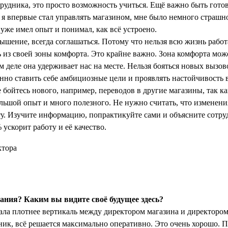
трудника, это просто возможность учиться. Ещё важно быть готов
 я впервые стал управлять магазином, мне было немного страшно
 уже имел опыт и понимал, как всё устроено.
ышение, всегда соглашаться. Потому что нельзя всю жизнь работ
 из своей зоны комфорта. Это крайне важно. Зона комфорта може
м деле она удерживает нас на месте. Нельзя бояться новых вызо
но ставить себе амбициозные цели и проявлять настойчивость 
 бойтесь нового, например, переводов в другие магазины, так как
ольшой опыт и много полезного. Не нужно считать, что изменени
у. Изучите информацию, попрактикуйте сами и объясните сотру
 ускорит работу и её качество.
ния? Каким вы видите своё будущее здесь?
ла плотнее вертикаль между директором магазина и директором 
ик, всё решается максимально оперативно. Это очень хорошо.