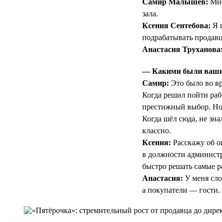
Самир Малышев:
Мне
зала.
Ксения Сентебова:
Я п
подрабатывать продав
Анастасия Труханова
— Какими были ваши 
Самир:
Это было во вр
Когда решил пойти раб
престижный выбор. Но 
Когда шёл сюда, не зна
классно.
Ксения:
Расскажу об о
в должности администр
быстро решать самые ра
Анастасия:
У меня сло
а покупатели — гости.