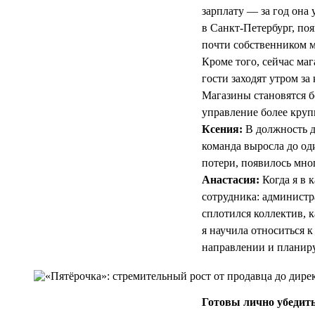
зарплату — за год она 
в Санкт-Петербург, по
почти собственником м
Кроме того, сейчас ма
гости заходят утром з
Магазины становятся б
управление более круп
Ксения:
В должность д
команда выросла до од
потери, появилось мног
Анастасия:
Когда я в 
сотрудника: администра
сплотился коллектив, 
я научила относиться к
направлении и планиру
Готовы лично убедить