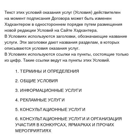
Текст этих условий оказания услуг (Условия) действителен
на момент подписания Договора может быть изменен
Хэдхантером в одностороннем порядке путем размещения
новой редакции Условий на Сайте Хэдхантера.
В Условиях используются заголовки, обозначающие название
услуги. Эти заголовки дают названия разделам, в которых
описываются условия оказания услуг.
В Условиях используются ссылки на пункты, состоящие только
из цифр. Такие ссылки ведут на пункты этих Условий.
1. ТЕРМИНЫ И ОПРЕДЕЛЕНИЯ
2. ОБЩИЕ УСЛОВИЯ
3. ИНФОРМАЦИОННЫЕ УСЛУГИ
1.1. Хэдхантер, или
Хэдхантер, ООО
4. РЕКЛАМНЫЕ УСЛУГИ
HeadHunter, или
«Хэдхантер», ИНН
2.1. Типы и статусы регистрации
5. КОНСУЛЬТАЦИОННЫЕ УСЛУГИ
Исполнитель
7718620740, адрес:
Типы регистрации
3.1. Предоставление доступа к базе данных
2.2. Активация услуг
6. КОНСУЛЬТАЦИОННЫЕ УСЛУГИ И ОРГАНИЗАЦИЯ
125047, г. Москва,
резюме с предложениями Соискателей
Описание и активация
УЧАСТИЯ В КОНКУРСАХ, ЯРМАРКАХ И ПРОЧИХ
2.1.1. Заказчику может быть присвоен один
4.0. Общие условия оказания рекламных услуг
внутригородская
о трудоустройстве с возможностью просмотра
МЕРОПРИЯТИЯХ
из Типов регистраций.
территория
4.0.1. Хэдхантер оказывает Заказчику услугу