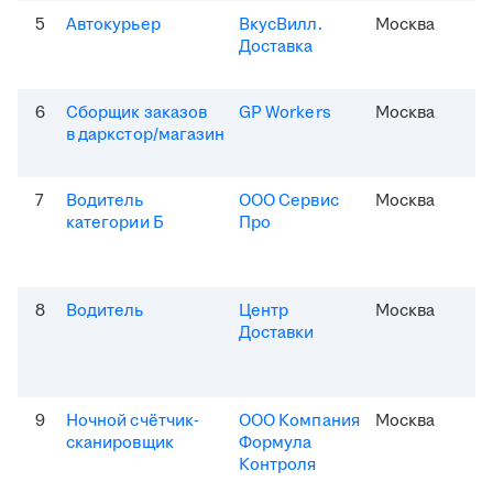
5
Автокурьер
ВкусВилл.
Москва
Доставка
6
Сборщик заказов
GP Workers
Москва
в даркстор/магазин
7
Водитель
ООО Сервис
Москва
категории Б
Про
8
Водитель
Центр
Москва
Доставки
9
Ночной счётчик-
ООО Компания
Москва
сканировщик
Формула
Контроля