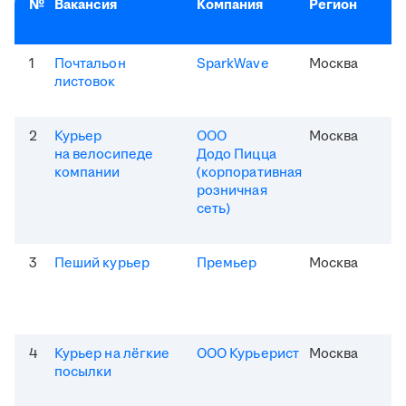
№
Вакансия
Компания
Регион
1
Почтальон
SparkWave
Москва
листовок
2
Курьер
ООО
Москва
на велосипеде
Додо Пицца
компании
(корпоративная
розничная
сеть)
3
Пеший курьер
Премьер
Москва
4
Курьер на лёгкие
ООО Курьерист
Москва
посылки