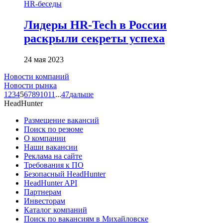
HR-беседы
Лидеры HR-Tech в России
раскрыли секреты успеха
24 мая 2023
Новости компаний
Новости рынка
1
2
3
4
5
6
7
8
9
10
11
...
47
дальше
HeadHunter
Размещение вакансий
Поиск по резюме
О компании
Наши вакансии
Реклама на сайте
Требования к ПО
Безопасный HeadHunter
HeadHunter API
Партнерам
Инвесторам
Каталог компаний
Поиск по вакансиям в Михайловске