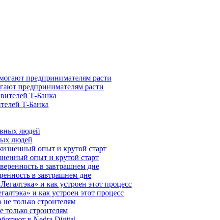
гают предпринимателям расти
ителей Т-Банка
ных людей
зненный опыт и крутой старт
ренность в завтрашнем дне
галтэка» и как устроен этот процесс
е только строителям