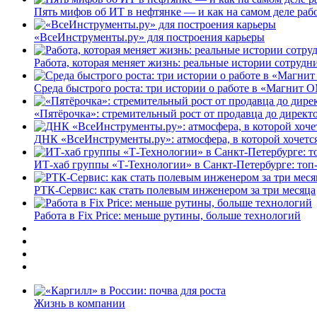
Пять мифов об ИТ в нефтянке — и как на самом деле работ
«ВсеИнструменты.ру» для построения карьеры
Работа, которая меняет жизнь: реальные истории сотруд
Среда быстрого роста: три истории о работе в «Магнит 
«Пятёрочка»: стремительный рост от продавца до директ
ДНК «ВсеИнструменты.ру»: атмосфера, в которой хочется
ИТ-хаб группы «Т-Технологии» в Санкт-Петербурге: топ
РТК-Сервис: как стать полевым инженером за три месяца
Работа в Fix Price: меньше рутины, больше технологий
Жизнь в компании