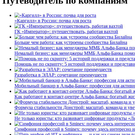
Путеводитель по компаниям
«Каргилл» в России: почва для роста
ГК «Император»: путешествовать, работая вахтой
Больше чем работа: как устроены сообщества Билайна
Немалый бизнес: как менеджеры ММБ Альфа-Банка помо
Помощь не по скрипту: 5 историй поддержки и представ
Разработка в ЭЛАР: сочетание преимуществ
Мобильный банкир в Альфа-Банке: профессия для актив
Как работают в контакт-центре Альфа-Банка: богатый жи
Формула стабильности Донстрой: масштаб, команда и уве
Не только юристы: кто развивает цифровые продукты «Ле
Симфония профессий в Sminex: почему здесь интересно н