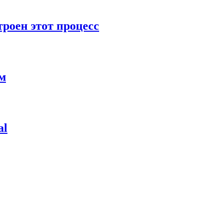
роен этот процесс
ям
al