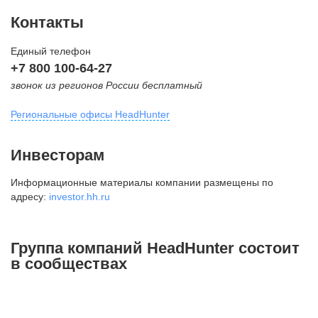
Контакты
Единый телефон
+7 800 100-64-27
звонок из регионов России бесплатный
Региональные офисы HeadHunter
Москва
Инвесторам
внутригородская территория
Информационные материалы компании размещены по
Муниципальный округ Тверской,
адресу:
investor.hh.ru
2-я Брестская ул., д. 48,
помещение 25
+7 495 974-64-27
Группа компаний HeadHunter состоит
+7 495 980-64-27
в сообществах
+7 495 134-92-24
press@hh.ru