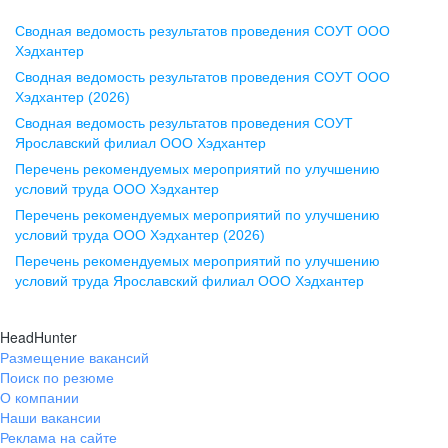
Сводная ведомость результатов проведения СОУТ ООО
Воронеж
Хэдхантер
Сводная ведомость результатов проведения СОУТ ООО
ул. Комиссаржевской, д. 10,
Хэдхантер (2026)
офис 1212
Сводная ведомость результатов проведения СОУТ
+7 473 280-05-05
Ярославский филиал ООО Хэдхантер
pr@vrn.hh.ru
Перечень рекомендуемых мероприятий по улучшению
условий труда ООО Хэдхантер
Казань
Перечень рекомендуемых мероприятий по улучшению
ул. Спартаковская, д. 2А, этаж 3,
условий труда ООО Хэдхантер (2026)
помещение 15
Перечень рекомендуемых мероприятий по улучшению
условий труда Ярославский филиал ООО Хэдхантер
+7 843 212-12-50
pr@kzn.hh.ru
HeadHunter
Размещение вакансий
Екатеринбург
Поиск по резюме
ул. Боевых Дружин, стр. 20,
О компании
5 этаж, офис 505, 521
Наши вакансии
Реклама на сайте
+7 343 226-79-99