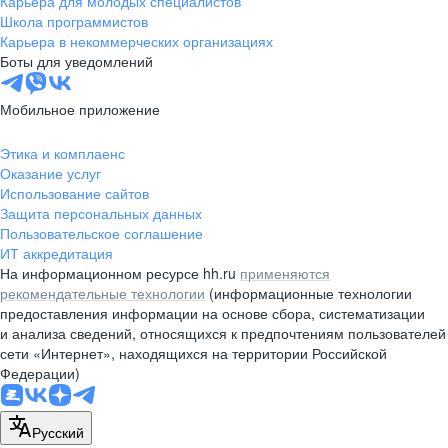
Карьера для молодых специалистов
pr@nsk.hh.ru
Школа программистов
Карьера в некоммерческих организациях
Минск
Боты для уведомлений
пр-т Дзержинского, д. 57,
10 этаж, помещение 45-1
Мобильное приложение
+375 (17)
336-03-02
Этика и комплаенс
pr@rabota.by
Оказание услуг
Использование сайтов
Алматы
Защита персональных данных
Пользовательское соглашение
пр. Абая, д. 151, БЦ Алатау,
ИТ аккредитация
12 этаж, офис 1209
На информационном ресурсе hh.ru
применяются
+7 727 232-13-13
рекомендательные технологии
(информационные технологии
pr@headhunter.com.kz
предоставления информации на основе сбора, систематизации
и анализа сведений, относящихся к предпочтениям пользователей
сети «Интернет», находящихся на территории Российской
Федерации)
Русский