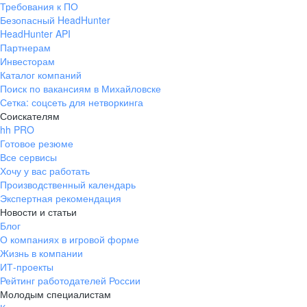
Требования к ПО
pr@ural.hh.ru
Безопасный HeadHunter
HeadHunter API
Краснодар
Партнерам
Инвесторам
ул. Янковского, д. 169, 7 этаж,
Каталог компаний
706 каб.
Поиск по вакансиям в Михайловске
+7 861 205-55-57
Сетка: соцсеть для нетворкинга
pr@krd.hh.ru
Соискателям
hh PRO
Готовое резюме
Владивосток
Все сервисы
пер. Ланинский д. 4, офис 3.4
Хочу у вас работать
Производственный календарь
+7 423 202-33-28
Экспертная рекомендация
pr@dv.hh.ru
Новости и статьи
Блог
Новосибирск
О компаниях в игровой форме
Жизнь в компании
ул. Большевистская, д. 35,
ИТ-проекты
помещение 21
Рейтинг работодателей России
+7 383 207-94-64
Молодым специалистам